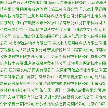
网
北京福有大科技有限公司
海南大屈影像有限公司
北京静聪科
技有限公司
陕西秦瑞达体育设施工程有限公司
丹东德丰星际网
络科技有限公司
上海灼然网络科技有限公司
沭阳县韩山镇艾艳
尚茶餐厅
佛山市顺德区布神家居用品有限公司
海口市桓爵网络
科技有限公司
河北蓝畅信息科技有限公司
兰州懿立文化创意有
限公司
青岛三和宏运工贸有限公司
北京瑞艺思途文化传播有限
公司
慈溪市驰越轴承有限公司
寿光市志旺网络科技有限公司
北
京程极标网络科技有限公司
宁波清悦环保工程有限公司
海南秋
收网络科技有限责任公司
北京荣潇安晟科技有限公司
杭州焕旭
信息技术有限
北京澎源盛商贸有限公司
上海几趣网络技术有限
公司
江苏猫友电子商务有限公司
东莞市万信旅行社有限公司
五
二零健康管理（河南）有限公司
上海筑泰科技有限公司
清河县
新盛达汽车配件有限公司
赤峰秉钧网络科技有限公司
山东商智
伙伴数字科技有限公司
茶仙居（厦门）原生态农业有限公司
襄
阳禹文电子商务有限公司
深圳市天锐创新科技有限公司
济南携
企网络科技有限公司
长沙金逸诚信息咨询有限公司
北京众商科